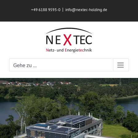
Zum
|
+49 6188 9593-0
info@nextec-holding.de
Inhalt
springen
Gehe zu ...