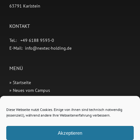
63791 Karlstein
KONTAKT
Tel.: +49 6188 9593-0
E-Mail:
info@nextec-holding.de
MENÜ
» Startseite
» Neues vom Campus
» Nextec Verbund
Diese Webseite nutzt Cookies. Einige von ihnen sind technisch notwendig
(essenziell), während andere Ihre Webseitenerfahrung verbessern.
RECHTLICHES
» Impressum
Akzeptieren