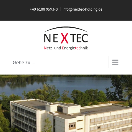
Zum
|
+49 6188 9593-0
info@nextec-holding.de
Inhalt
springen
Gehe zu ...